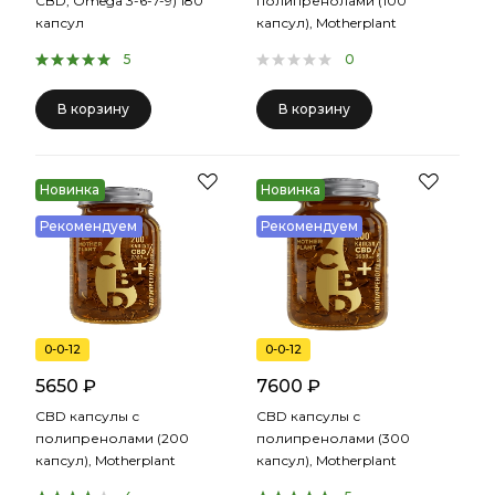
CBD, Omega 3-6-7-9) 180
полипренолами (100
капсул
капсул), Motherplant
5
0
В корзину
В корзину
Новинка
Новинка
Рекомендуем
Рекомендуем
0-0-12
0-0-12
5650 ₽
7600 ₽
CBD капсулы с
CBD капсулы с
полипренолами (200
полипренолами (300
капсул), Motherplant
капсул), Motherplant