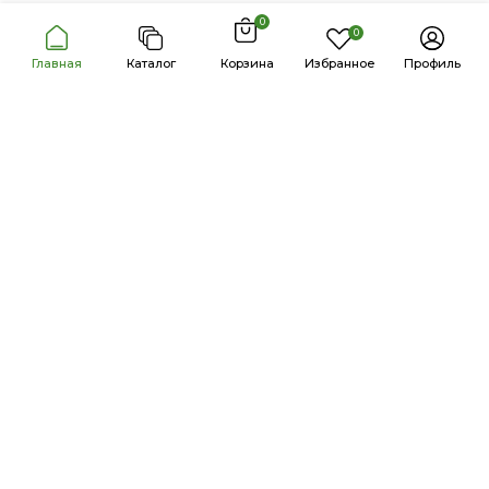
0
0
Главная
Каталог
Корзина
Избранное
Профиль
Продукция
Каталог
Бренды
Акции
Калькулятор дозировки
Информация
Новости и статьи