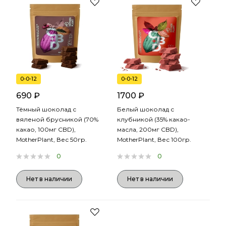
0-0-12
0-0-12
690 ₽
1700 ₽
Тёмный шоколад с
Белый шоколад с
вяленой брусникой (70%
клубникой (35% какао-
какао, 100мг CBD),
масла, 200мг CBD),
MotherPlant, Вес 50гр.
MotherPlant, Вес 100гр.
0
0
Нет в наличии
Нет в наличии