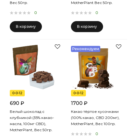
Вес 50гр.
MotherPlant Вес 50гр.
0
0
В корзину
В корзину
Рекомендуем
0-0-12
0-0-12
690 ₽
1700 ₽
Белый шоколад с
Какао тёртое кусочками
клубникой (35% какао-
(100% какао, CBD 200мг),
масла, 100мг CBD),
MotherPlant, Вес 100гр.
MotherPlant, Вес 50гр.
0