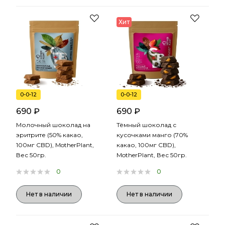
Хит
0-0-12
0-0-12
690 ₽
690 ₽
Молочный шоколад на
Тёмный шоколад с
эритрите (50% какао,
кусочками манго (70%
100мг CBD), MotherPlant,
какао, 100мг CBD),
Вес 50гр.
MotherPlant, Вес 50гр.
0
0
Нет в наличии
Нет в наличии