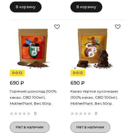
В корзину
В корзину
0-0-12
0-0-12
690 ₽
690 ₽
Горячий шоколад (100%
Какао тёртое кусочками
какао, CBD 100мг),
(100% какао, CBD 100мг),
MotherPlant, Вес 50гр.
MotherPlant, Вес 50гр.
0
0
Нет в наличии
Нет в наличии