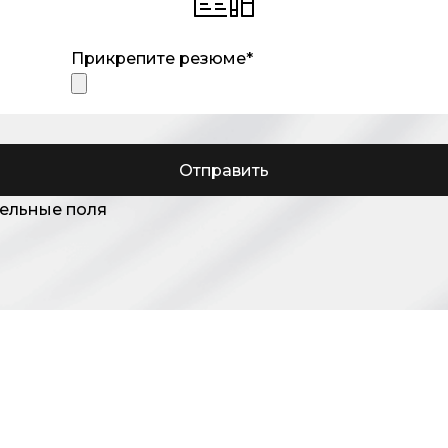
перед клиентом
ода"
1.00-19.00
Прикрепите резюме*
ителя и других специалистов нашей компании для развит
 рабочий инструмент
Отправить
тельные поля
я