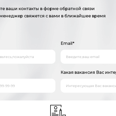
 речи
те ваши контакты в форме обратной связи
имательность
 менеджер свяжется с вами в ближайшее время
 работать с CHAT GPT и аналогами
Email*
е применять их на практике
ь, стрессоустойчивость
Какая вакансия Вас инте
ии и карьерном росте
нтов от действующего сотрудника
 % от продаж.
ы 2 раза в месяц