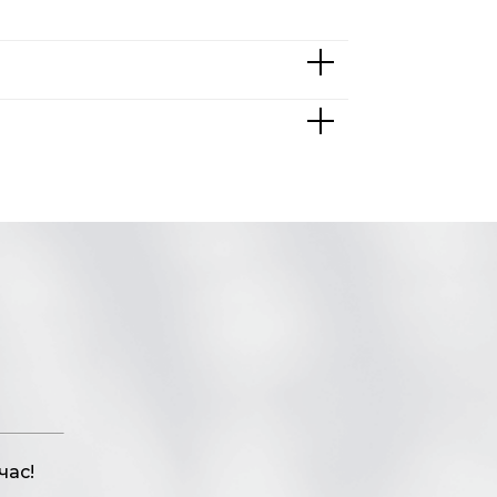
одбор изображений для статей
час!