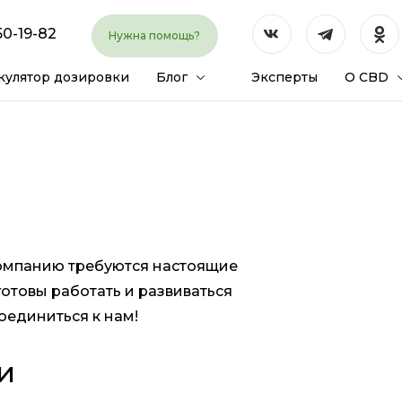
50-19-82
Нужна помощь?
кулятор дозировки
Блог
Эксперты
О CBD
омпанию требуются настоящие
готовы работать и развиваться
оединиться к нам!
и