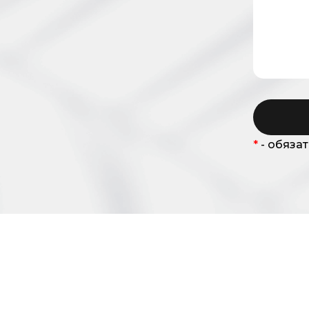
Крутой продукт, за который не стыдно 
Офис в 7 минутах от метро "Улица 1905 г
Удобный график работы: 10.00-18.00 или 1
Оформление по Трудовому кодексу РФ
Энергичный и молодой коллектив
Обучение и наставничество от руковод
Настроенная, удобная программа CRM -
Продающие ТОП- сайты
*
- обяза
Чёткие, понятные задачи для выполнени