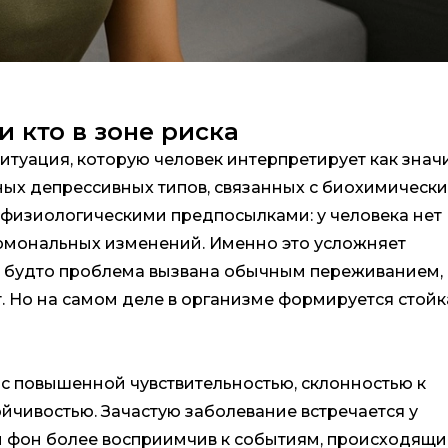
и кто в зоне риска
ситуация, которую человек интерпретирует как зна
нных депрессивных типов, связанных с биохимическ
 с физиологическими предпосылками: у человека нет
рмональных изменений. Именно это усложняет
к, будто проблема вызвана обычным переживанием,
т. Но на самом деле в организме формируется стойк
 с повышенной чувствительностью, склонностью к
йчивостью. Зачастую заболевание встречается у
й фон более восприимчив к событиям, происходящ