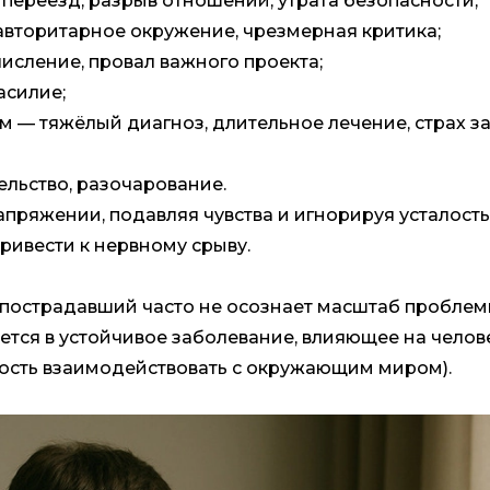
переезд, разрыв отношений, утрата безопасности;
 авторитарное окружение, чрезмерная критика;
числение, провал важного проекта;
асилие;
м — тяжёлый диагноз, длительное лечение, страх з
льство, разочарование.
апряжении, подавляя чувства и игнорируя усталость
ривести к нервному срыву.
м пострадавший часто не осознает масштаб проблем
ся в устойчивое заболевание, влияющее на челов
ность взаимодействовать с окружающим миром).