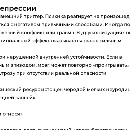
епрессии
 внешний триггер. Психика реагирует на произоше
ляться с негативом привычными способами. Иногда п
ерьёзный конфликт или травма. В других ситуациях о
циональный эффект оказывается очень сильным.
ри нарушенной внутренней устойчивости. Если в
ным эпизодом, мозг может повторно «проигрывать»
угрозу при отсутствии реальной опасности.
ихический ресурс истощен чередой мелких неурядиц
едней каплей».
относят: