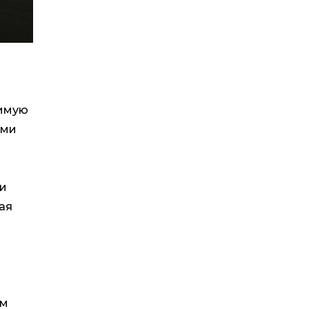
чимую
ими
 и
ая
им