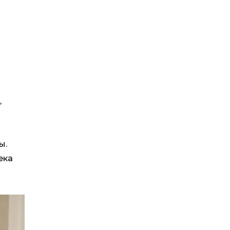
а
,
ы.
ека