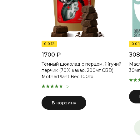
0-0-12
0-0-
1700 ₽
308
Тёмный шоколад с перцем, Жгучий
Масл
перчик (70% какао, 200мг CBD)
30мл
MotherPlant Вес 100гр.
5
В корзину