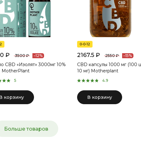
12
0-0-12
0 ₽
2167.5 ₽
3500 ₽
2550 ₽
–12%
–15%
о CBD «Изолят» 3000мг 10%
CBD капсулы 1000 мг (100 
 MotherPlant
10 мг) Motherplant
5
4.9
В корзину
В корзину
Больше товаров