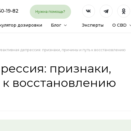
50-19-82
Нужна помощь?
кулятор дозировки
Блог
Эксперты
О CBD
еактивная депрессия: признаки, причины и путь к восстановлению
рессия: признаки,
 к восстановлению