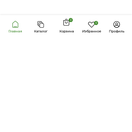
0
0
Главная
Каталог
Корзина
Избранное
Профиль
Продукция
Каталог
Бренды
Акции
Калькулятор дозировки
Информация