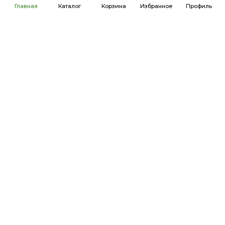
Главная
Каталог
Корзина
Избранное
Профиль
Продукция
Каталог
Бренды
Акции
Калькулятор дозировки
Информация
Новости и статьи
Помощь