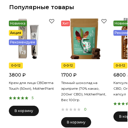
Популярные товары
Новинка
Хит
Новинк
Акция
Реком
Рекомендуем
0-0-12
0-0-12
0-0-12
3800 ₽
1700 ₽
6800 
Крем для лица CBDerma
Тёмный шоколад на
Капсулы
Touch (50мл), MotherPlant
эритрите (70% какао,
CBD, Om
200мг CBD), MotherPlant,
капсул
5
Вес 100гр.
0
В корзину
В ко
В корзину