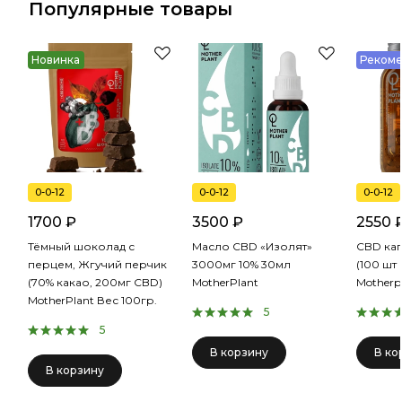
Популярные товары
Новинка
Реком
0-0-12
0-0-12
0-0-12
1700 ₽
3500 ₽
2550 
Тёмный шоколад с
Масло CBD «Изолят»
CBD кап
перцем, Жгучий перчик
3000мг 10% 30мл
(100 шт 
(70% какао, 200мг CBD)
MotherPlant
Motherp
MotherPlant Вес 100гр.
5
5
В корзину
В ко
В корзину