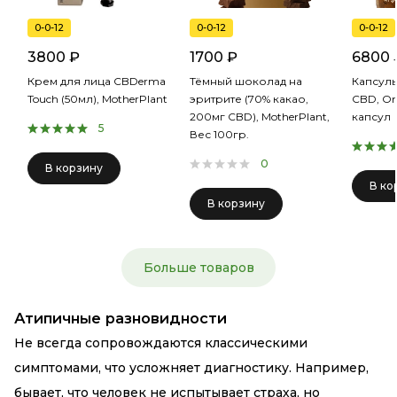
0-0-12
0-0-12
0-0-12
3800 ₽
1700 ₽
6800 
Крем для лица CBDerma
Тёмный шоколад на
Капсулы
Touch (50мл), MotherPlant
эритрите (70% какао,
CBD, Om
200мг CBD), MotherPlant,
капсул
5
Вес 100гр.
0
В корзину
В ко
В корзину
Больше товаров
Атипичные разновидности
Не всегда сопровождаются классическими
симптомами, что усложняет диагностику. Например,
бывает, что человек не испытывает страха, но