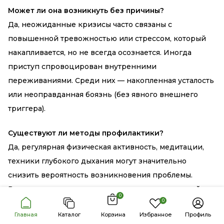
Может ли она возникнуть без причины?
Да, неожиданные кризисы часто связаны с
повышенной тревожностью или стрессом, который
накапливается, но не всегда осознается. Иногда
приступ спровоцирован внутренними
переживаниями. Среди них — накопленная усталость
или неоправданная боязнь (без явного внешнего
триггера).
Существуют ли методы профилактики?
Да, регулярная физическая активность, медитации,
техники глубокого дыхания могут значительно
снизить вероятность возникновения проблемы.
Важно научиться распознавать тревогу на ранней
0
0
стадии и использовать методы релаксации, чтобы
Главная
Каталог
Корзина
Избранное
Профиль
предотвратить развитие неуправляемого страха.